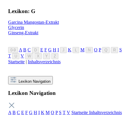
Lexikon: G
Garcina Mangostan-Extrakt
Glycerin
Ginseng-Extrakt
A
B
C
E
F
G
H
I
K
M
O
P
S
0-9
D
J
L
N
Q
R
T
V
U
W
X
Y
Z
Startseite
|
Inhaltsverzeichnis
Lexikon Navigation
Lexikon Navigation
A
B
C
E
F
G
H
I
K
M
O
P
S
T
V
Startseite
Inhaltsverzeichnis