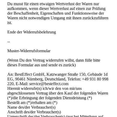
Du musst für einen etwaigen Wertverlust der Waren nur
aufkommen, wenn dieser Wertverlust auf einen zur Prüfung
der Beschaffenheit, Eigenschaften und Funktionsweise der
Waren nicht notwendigen Umgang mit ihnen zurückzuführen
ist.
Ende der Widerrufsbelehrung
--
Muster-Widerrufsformular
(Wenn Du den Vertrag widerrufen willst, dann fülle bitte
dieses Formular aus und sende es zurück)
An: BestEffect GmbH, Katzwanger Straße 150, Gebäude 1d
EG, 90461 Nürnberg, Deutschland, Telefon: +49 931 80 998
220, E-Mail: service@besteffect.com
Hiermit widerrufe(n) ich/wir den von mir/uns
abgeschlossenen Vertrag über den Kauf der folgenden Waren
(*)/die Erbringung der folgenden Dienstleistung (*)
Bestellt am (*)/erhalten am (*)
Name des/der Verbraucher(s)
Anschrift des/der Verbraucher(s)
Unterschrift des/der Verbraucher(s) (nur bei Mitteilung auf