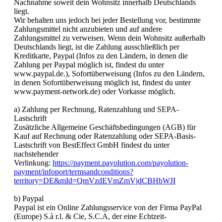
Nachnahme soweit dein Wohnsitz innerhalb Deutschlands
liegt.
Wir behalten uns jedoch bei jeder Bestellung vor, bestimmte
Zahlungsmittel nicht anzubieten und auf andere
Zahlungsmittel zu verweisen. Wenn dein Wohnsitz außerhalb
Deutschlands liegt, ist die Zahlung ausschließlich per
Kreditkarte, Paypal (Infos zu den Ländern, in denen die
Zahlung per Paypal möglich ist, findest du unter
www.paypal.de.), Sofortüberweisung (Infos zu den Ländern,
in denen Sofortüberweisung möglich ist, findest du unter
www.payment-network.de) oder Vorkasse möglich.
a) Zahlung per Rechnung, Ratenzahlung und SEPA-
Lastschrift
Zusätzliche Allgemeine Geschäftsbedingungen (AGB) für
Kauf auf Rechnung oder Ratenzahlung oder SEPA-Basis-
Lastschrift von BestEffect GmbH findest du unter
nachstehender
Verlinkung:
https://payment.payolution.com/payolution-
payment/infoport/termsandconditions?
territory=DE&mId=QmVzdEVmZmVjdCBHbWJI
b) Paypal
Paypal ist ein Online Zahlungsservice von der Firma PayPal
(Europe) S.à r.l. & Cie, S.C.A, der eine Echtzeit-