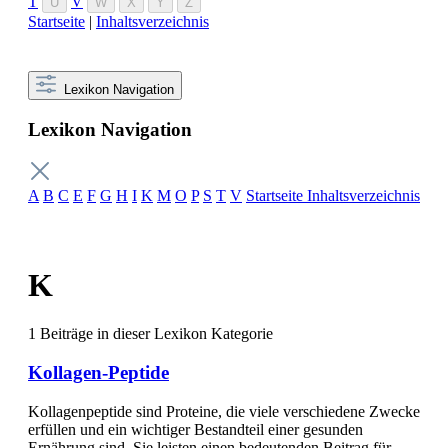
T
V
U
W
X
Y
Z
Startseite
|
Inhaltsverzeichnis
Lexikon Navigation
Lexikon Navigation
A
B
C
E
F
G
H
I
K
M
O
P
S
T
V
Startseite
Inhaltsverzeichnis
K
1 Beiträge in dieser Lexikon Kategorie
Kollagen-Peptide
Kollagenpeptide sind Proteine, die viele verschiedene Zwecke
erfüllen und ein wichtiger Bestandteil einer gesunden
Ernährung sind. Sie leisten einen bedeutenden Beitrag für