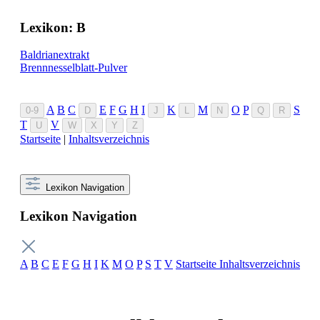
Lexikon: B
Baldrianextrakt
Brennnesselblatt-Pulver
A
B
C
E
F
G
H
I
K
M
O
P
S
0-9
D
J
L
N
Q
R
T
V
U
W
X
Y
Z
Startseite
|
Inhaltsverzeichnis
Lexikon Navigation
Lexikon Navigation
A
B
C
E
F
G
H
I
K
M
O
P
S
T
V
Startseite
Inhaltsverzeichnis