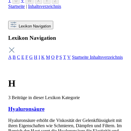
T
V
U
W
X
Y
Z
Startseite
|
Inhaltsverzeichnis
Lexikon Navigation
Lexikon Navigation
A
B
C
E
F
G
H
I
K
M
O
P
S
T
V
Startseite
Inhaltsverzeichnis
H
3 Beiträge in dieser Lexikon Kategorie
Hyaluronsäure
Hyaluronsäure erhöht die Viskosität der Gelenkflüssigkeit mit
ihren Eigenschaften wie Schmieren, Dämpfen und Filtern. Im
Bereich der Haut sorgt die Hyaluronsäure für Elastizität und