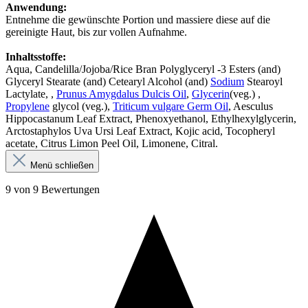
Anwendung:
Entnehme die gewünschte Portion und massiere diese auf die
gereinigte Haut, bis zur vollen Aufnahme.
Inhaltsstoffe:
Aqua, Candelilla/Jojoba/Rice Bran Polyglyceryl -3 Esters (and)
Glyceryl Stearate (and) Cetearyl Alcohol (and)
Sodium
Stearoyl
Lactylate, ,
Prunus Amygdalus Dulcis Oil
,
Glycerin
(veg.) ,
Propylene
glycol (veg.),
Triticum vulgare Germ Oil
, Aesculus
Hippocastanum Leaf Extract, Phenoxyethanol, Ethylhexylglycerin,
Arctostaphylos Uva Ursi Leaf Extract, Kojic acid, Tocopheryl
acetate, Citrus Limon Peel Oil, Limonene, Citral.
Menü schließen
9 von 9 Bewertungen