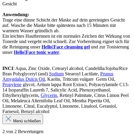
Gesicht
Anwendung:
Trage eine dünne Schicht der Maske auf dein gereinigtes Gesicht
auf. Wasche die Maske bitte spätestens nach 15 Minuten mit
warmem Wasser gründlich ab.
Ein leichtes Hautbrennen ist ein normales Zeichen der Wirkung von
Tonerde und vergeht recht schnell. Zur Vorbereitung eignet sich für
die Reinigung unser
Hello!Face cleansing gel
und zur Tonisierung
unser
Hello!Face tonic water
.
INCI
: Aqua, Zinc Oxide, Cetearyl alcohol, Candelilla/Jojoba/Rice
Bran Polyglyceryl (and)
Sodium
Stearoyl Lactilate,
Prunus
Amygdalus Dulcis Oil
, Kaolin, Triticum vulgare Germ Oil,
Propylene
glycol, Artium lappa Root Extract, Polyacrylamide C13-
14 Isoparaffin Laureth 7, Salicylic Acid, Phenoxyethanol,
Ethylhexylglycerin,
Glycerin
, Retinyl Palmitate, Citrus Limon Peel
Oil, Melaleuca Alternifolia Leaf Oil, Mentha Piperita Oil,
Limonene, Citral, Eucalyptol, Limonene, Linalool, Geraniol,
Farnesol, Benzyl alcohol
Menü schließen
2 von 2 Bewertungen